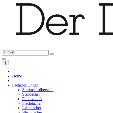
❮
Home
Fachabteilungen
Sortimentsübersicht
Steildächer
Photovoltaik
Flachdächer
Lichtdächer
Blechdächer