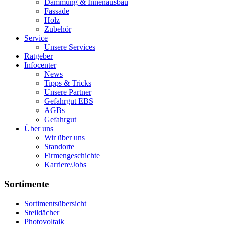
Dämmung & Innenausbau
Fassade
Holz
Zubehör
Service
Unsere Services
Ratgeber
Infocenter
News
Tipps & Tricks
Unsere Partner
Gefahrgut EBS
AGBs
Gefahrgut
Über uns
Wir über uns
Standorte
Firmengeschichte
Karriere/Jobs
Sortimente
Sortimentsübersicht
Steildächer
Photovoltaik