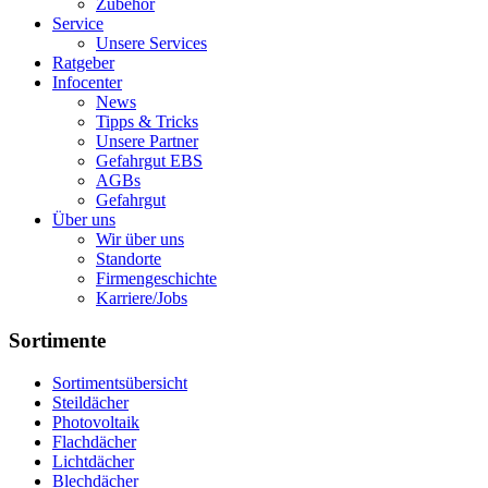
Zubehör
Service
Unsere Services
Ratgeber
Infocenter
News
Tipps & Tricks
Unsere Partner
Gefahrgut EBS
AGBs
Gefahrgut
Über uns
Wir über uns
Standorte
Firmengeschichte
Karriere/Jobs
Sortimente
Sortimentsübersicht
Steildächer
Photovoltaik
Flachdächer
Lichtdächer
Blechdächer