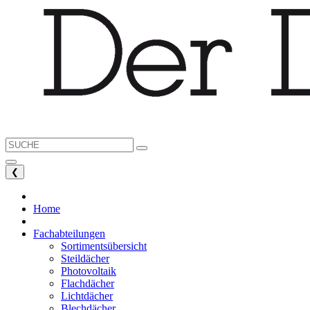
❮
Home
Fachabteilungen
Sortimentsübersicht
Steildächer
Photovoltaik
Flachdächer
Lichtdächer
Blechdächer