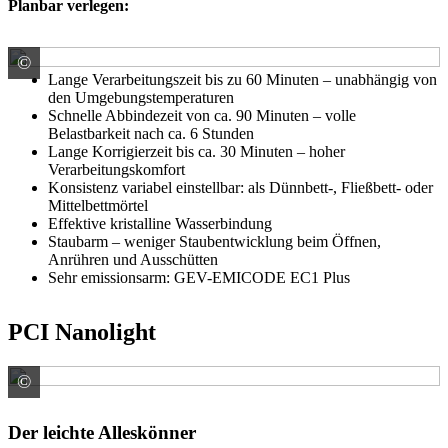
Planbar verlegen:
©
PCI Augsburg GmbH
Lange Verarbeitungszeit bis zu 60 Minuten – unabhängig von
den Umgebungstemperaturen
Schnelle Abbindezeit von ca. 90 Minuten – volle
Belastbarkeit nach ca. 6 Stunden
Lange Korrigierzeit bis ca. 30 Minuten – hoher
Verarbeitungskomfort
Konsistenz variabel einstellbar: als Dünnbett-, Fließbett- oder
Mittelbettmörtel
Effektive kristalline Wasserbindung
Staubarm – weniger Staubentwicklung beim Öffnen,
Anrühren und Ausschütten
Sehr emissionsarm: GEV-EMICODE EC1 Plus
PCI Nanolight
©
PCI Augsburg GmbH
Der leichte Alleskönner