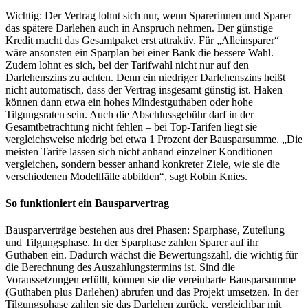
Wichtig: Der Vertrag lohnt sich nur, wenn Sparerinnen und Sparer
das spätere Darlehen auch in Anspruch nehmen. Der günstige
Kredit macht das Gesamtpaket erst attraktiv. Für „Alleinsparer“
wäre ansonsten ein Sparplan bei einer Bank die bessere Wahl.
Zudem lohnt es sich, bei der Tarifwahl nicht nur auf den
Darlehenszins zu achten. Denn ein niedriger Darlehenszins heißt
nicht automatisch, dass der Vertrag insgesamt günstig ist. Haken
können dann etwa ein hohes Mindestguthaben oder hohe
Tilgungsraten sein. Auch die Abschlussgebühr darf in der
Gesamtbetrachtung nicht fehlen – bei Top-Tarifen liegt sie
vergleichsweise niedrig bei etwa 1 Prozent der Bausparsumme. „Die
meisten Tarife lassen sich nicht anhand einzelner Konditionen
vergleichen, sondern besser anhand konkreter Ziele, wie sie die
verschiedenen Modellfälle abbilden“, sagt Robin Knies.
So funktioniert ein Bausparvertrag
Bausparverträge bestehen aus drei Phasen: Sparphase, Zuteilung
und Tilgungsphase. In der Sparphase zahlen Sparer auf ihr
Guthaben ein. Dadurch wächst die Bewertungszahl, die wichtig für
die Berechnung des Auszahlungstermins ist. Sind die
Voraussetzungen erfüllt, können sie die vereinbarte Bausparsumme
(Guthaben plus Darlehen) abrufen und das Projekt umsetzen. In der
Tilgungsphase zahlen sie das Darlehen zurück, vergleichbar mit