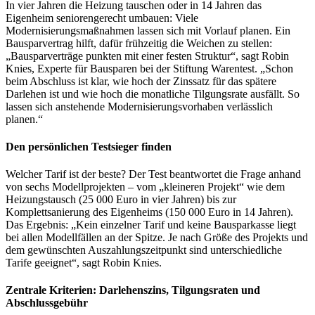
In vier Jahren die Heizung tauschen oder in 14 Jahren das
Eigenheim seniorengerecht umbauen: Viele
Modernisierungsmaßnahmen lassen sich mit Vorlauf planen. Ein
Bausparvertrag hilft, dafür frühzeitig die Weichen zu stellen:
„Bausparverträge punkten mit einer festen Struktur“, sagt Robin
Knies, Experte für Bausparen bei der Stiftung Warentest. „Schon
beim Abschluss ist klar, wie hoch der Zinssatz für das spätere
Darlehen ist und wie hoch die monatliche Tilgungsrate ausfällt. So
lassen sich anstehende Modernisierungsvorhaben verlässlich
planen.“
Den persönlichen Testsieger finden
Welcher Tarif ist der beste? Der Test beantwortet die Frage anhand
von sechs Modellprojekten – vom „kleineren Projekt“ wie dem
Heizungstausch (25 000 Euro in vier Jahren) bis zur
Komplettsanierung des Eigenheims (150 000 Euro in 14 Jahren).
Das Ergebnis: „Kein einzelner Tarif und keine Bausparkasse liegt
bei allen Modellfällen an der Spitze. Je nach Größe des Projekts und
dem gewünschten Auszahlungszeitpunkt sind unterschiedliche
Tarife geeignet“, sagt Robin Knies.
Zentrale Kriterien: Darlehenszins, Tilgungsraten und
Abschlussgebühr