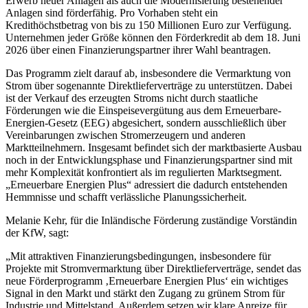
Erwerb neuer Anlagen als auch die Modernisierung bestehender
Anlagen sind förderfähig. Pro Vorhaben steht ein
Kredithöchstbetrag von bis zu 150 Millionen Euro zur Verfügung.
Unternehmen jeder Größe können den Förderkredit ab dem 18. Juni
2026 über einen Finanzierungspartner ihrer Wahl beantragen.
Das Programm zielt darauf ab, insbesondere die Vermarktung von
Strom über sogenannte Direktlieferverträge zu unterstützen. Dabei
ist der Verkauf des erzeugten Stroms nicht durch staatliche
Förderungen wie die Einspeisevergütung aus dem Erneuerbare-
Energien-Gesetz (EEG) abgesichert, sondern ausschließlich über
Vereinbarungen zwischen Stromerzeugern und anderen
Marktteilnehmern. Insgesamt befindet sich der marktbasierte Ausbau
noch in der Entwicklungsphase und Finanzierungspartner sind mit
mehr Komplexität konfrontiert als im regulierten Marktsegment.
„Erneuerbare Energien Plus“ adressiert die dadurch entstehenden
Hemmnisse und schafft verlässliche Planungssicherheit.
Melanie Kehr, für die Inländische Förderung zuständige Vorständin
der KfW, sagt:
„Mit attraktiven Finanzierungsbedingungen, insbesondere für
Projekte mit Stromvermarktung über Direktlieferverträge, sendet das
neue Förderprogramm ‚Erneuerbare Energien Plus‘ ein wichtiges
Signal in den Markt und stärkt den Zugang zu grünem Strom für
Industrie und Mittelstand. Außerdem setzen wir klare Anreize für