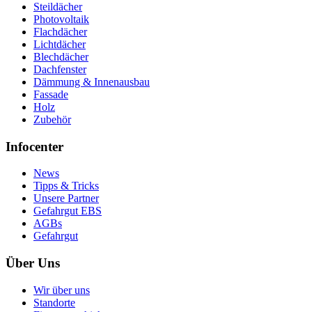
Steildächer
Photovoltaik
Flachdächer
Lichtdächer
Blechdächer
Dachfenster
Dämmung & Innenausbau
Fassade
Holz
Zubehör
Infocenter
News
Tipps & Tricks
Unsere Partner
Gefahrgut EBS
AGBs
Gefahrgut
Über Uns
Wir über uns
Standorte