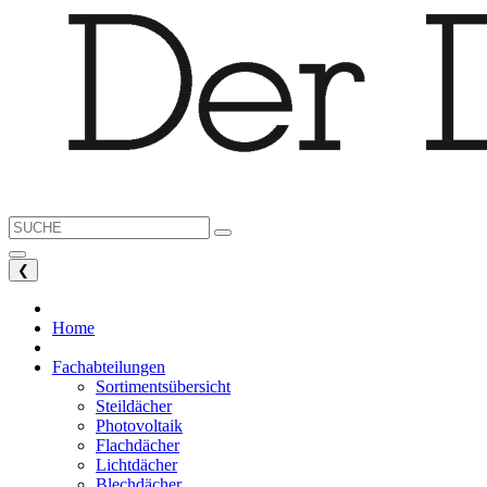
❮
Home
Fachabteilungen
Sortimentsübersicht
Steildächer
Photovoltaik
Flachdächer
Lichtdächer
Blechdächer