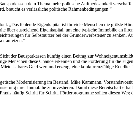
Bausparkassen dem Thema mehr politische Aufmerksamkeit verschaffen.
ird, braucht es verlässliche politische Rahmenbedingungen.“
etont: „Das fehlende Eigenkapital ist für viele Menschen die größte 
lte über ausreichend Eigenkapital, um eine typische Immobilie an ihrem
leichterungen für Selbstnutzer bei der Grunderwerbsteuer zu senken. A
er anreizen.“
s Sicht der Bausparkassen künftig einen Beitrag zur Wohneigentumsbil
junge Menschen diese Chance erkennen und die Förderung für die Eigen
e Miete ist bares Geld wert und erzeugt eine konkurrenzfähige Rendite.“
nergetische Modernisierung im Bestand. Mike Kammann, Vorstandsvorsit
ierung ihrer Immobilie zu investieren. Damit diese Bereitschaft erhalte
raxis häufig Schritt für Schritt. Förderprogramme sollten diesen Weg d