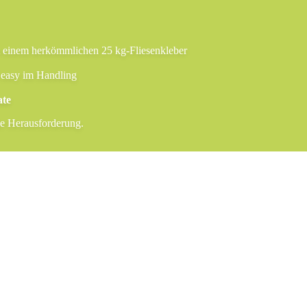
t einem herkömmlichen 25 kg‑Fliesenkleber
 easy im Handling
ate
ße Herausforderung.