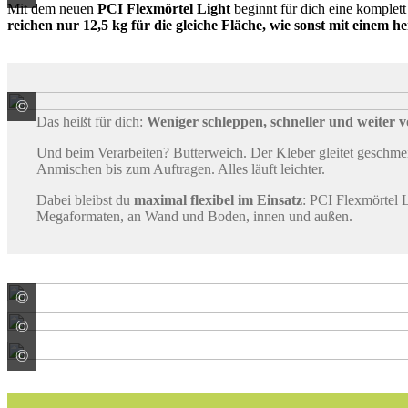
Mit dem neuen
PCI Flexmörtel Light
beginnt für dich eine komplett
reichen nur 12,5 kg für die gleiche Fläche, wie sonst mit einem 
©
PCI Augsburg GmbH
Das heißt für dich:
Weniger schleppen, schneller und weite
Und beim Verarbeiten? Butterweich. Der Kleber gleitet geschmeid
Anmischen bis zum Auftragen. Alles läuft leichter.
Dabei bleibst du
maximal flexibel im Einsatz
: PCI Flexmörtel L
Megaformaten, an Wand und Boden, innen und außen.
©
PCI Augsburg GmbH
©
PCI Augsburg GmbH
©
PCI Augsburg GmbH