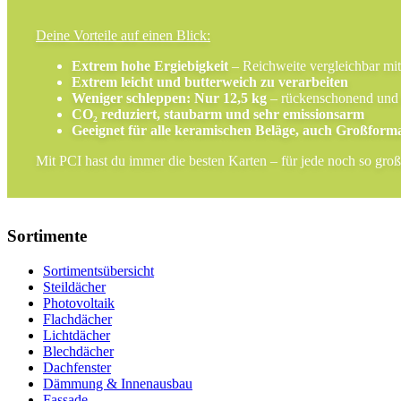
Deine Vorteile auf einen Blick:
Extrem hohe Ergiebigkeit
– Reichweite vergleichbar mi
Extrem leicht und butterweich zu verarbeiten
Weniger schleppen: Nur 12,5 kg
– rückenschonend und
CO
₂
reduziert, staubarm und sehr emissionsarm
Geeignet für alle keramischen Beläge, auch Großform
Mit PCI hast du immer die besten Karten – für jede noch so gro
Sortimente
Sortimentsübersicht
Steildächer
Photovoltaik
Flachdächer
Lichtdächer
Blechdächer
Dachfenster
Dämmung & Innenausbau
Fassade