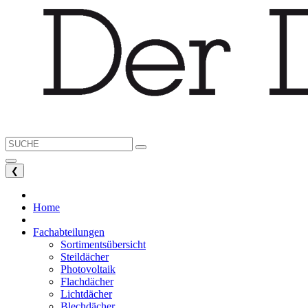
❮
Home
Fachabteilungen
Sortimentsübersicht
Steildächer
Photovoltaik
Flachdächer
Lichtdächer
Blechdächer