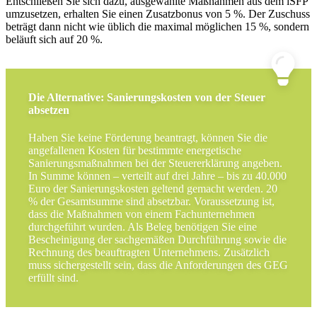
Entschließen Sie sich dazu, ausgewählte Maßnahmen aus dem iSFP
umzusetzen, erhalten Sie einen Zusatzbonus von 5 %. Der Zuschuss
beträgt dann nicht wie üblich die maximal möglichen 15 %, sondern
beläuft sich auf 20 %.
Die Alternative: Sanierungskosten von der Steuer
absetzen
Haben Sie keine Förderung beantragt, können Sie die
angefallenen Kosten für bestimmte energetische
Sanierungsmaßnahmen bei der Steuererklärung angeben.
In Summe können – verteilt auf drei Jahre – bis zu 40.000
Euro der Sanierungskosten geltend gemacht werden. 20
% der Gesamtsumme sind absetzbar. Voraussetzung ist,
dass die Maßnahmen von einem Fachunternehmen
durchgeführt wurden. Als Beleg benötigen Sie eine
Bescheinigung der sachgemäßen Durchführung sowie die
Rechnung des beauftragten Unternehmens. Zusätzlich
muss sichergestellt sein, dass die Anforderungen des GEG
erfüllt sind.