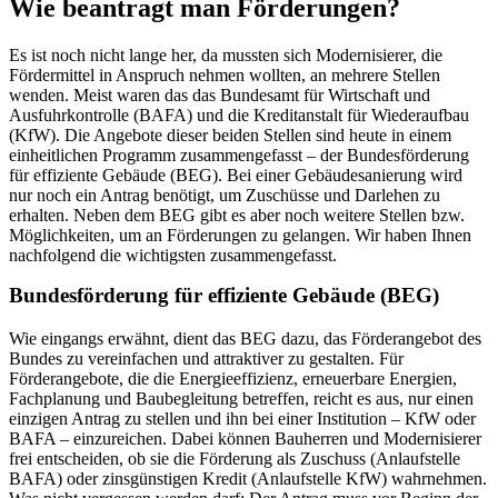
Wie beantragt man Förderungen?
Es ist noch nicht lange her, da mussten sich Modernisierer, die
Fördermittel in Anspruch nehmen wollten, an mehrere Stellen
wenden. Meist waren das das Bundesamt für Wirtschaft und
Ausfuhrkontrolle (BAFA) und die Kreditanstalt für Wiederaufbau
(KfW). Die Angebote dieser beiden Stellen sind heute in einem
einheitlichen Programm zusammengefasst – der Bundesförderung
für effiziente Gebäude (BEG). Bei einer Gebäudesanierung wird
nur noch ein Antrag benötigt, um Zuschüsse und Darlehen zu
erhalten. Neben dem BEG gibt es aber noch weitere Stellen bzw.
Möglichkeiten, um an Förderungen zu gelangen. Wir haben Ihnen
nachfolgend die wichtigsten zusammengefasst.
Bundesförderung für effiziente Gebäude (BEG)
Wie eingangs erwähnt, dient das BEG dazu, das Förderangebot des
Bundes zu vereinfachen und attraktiver zu gestalten. Für
Förderangebote, die die Energieeffizienz, erneuerbare Energien,
Fachplanung und Baubegleitung betreffen, reicht es aus, nur einen
einzigen Antrag zu stellen und ihn bei einer Institution – KfW oder
BAFA – einzureichen. Dabei können Bauherren und Modernisierer
frei entscheiden, ob sie die Förderung als Zuschuss (Anlaufstelle
BAFA) oder zinsgünstigen Kredit (Anlaufstelle KfW) wahrnehmen.