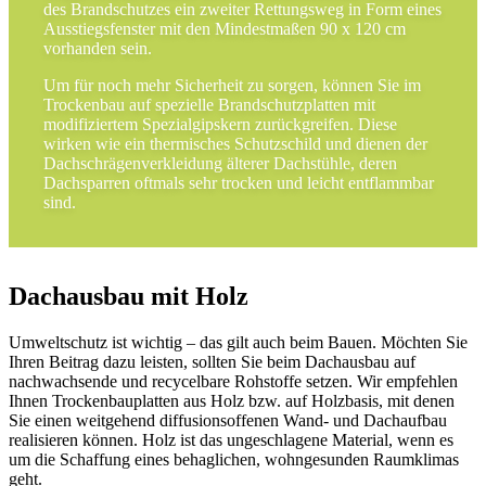
des Brandschutzes ein zweiter Rettungsweg in Form eines
Ausstiegsfenster mit den Mindestmaßen 90 x 120 cm
vorhanden sein.
Um für noch mehr Sicherheit zu sorgen, können Sie im
Trockenbau auf spezielle Brandschutzplatten mit
modifiziertem Spezialgipskern zurückgreifen. Diese
wirken wie ein thermisches Schutzschild und dienen der
Dachschrägenverkleidung älterer Dachstühle, deren
Dachsparren oftmals sehr trocken und leicht entflammbar
sind.
Dachausbau mit Holz
Umweltschutz ist wichtig – das gilt auch beim Bauen. Möchten Sie
Ihren Beitrag dazu leisten, sollten Sie beim Dachausbau auf
nachwachsende und recycelbare Rohstoffe setzen. Wir empfehlen
Ihnen Trockenbauplatten aus Holz bzw. auf Holzbasis, mit denen
Sie einen weitgehend diffusionsoffenen Wand- und Dachaufbau
realisieren können. Holz ist das ungeschlagene Material, wenn es
um die Schaffung eines behaglichen, wohngesunden Raumklimas
geht.