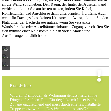
an die Wand zu schieben. Den Raum, der hinter der Abseitenwand
verbleibt, können Sie am besten nutzen, indem Sie Kabel,
Rohrleitungen und Anschlüsse darin unterbringen. Übrigens: Auch
wenn Ihr Dachgeschoss keinen Kniestock aufweist, können Sie den
Platz unter der Dachschräge nutzen, wenn Sie versteckte
Wandschränke oder Abstellräume einbauen. Zugang verschaffen Sie
sich mithilfe einer Kniestocktür, die in vielen Maßen und
Ausführungen erhältlich sind.
©
Protektorwerk Florenz Maisch GmbH & Co. KG
©
Wellhöfer
©
Gebr. DOLLE GmbH
Brandschutz
Wird ein Dachboden als Wohnraum genutzt, sind einige
Dinge zu beachten. Eine Einstiegsluke mit Leiter ist als
Zugang unzureichend und muss durch eine fest installierte
Treppe ersetzt werden. Des Weiteren muss aus Gründen