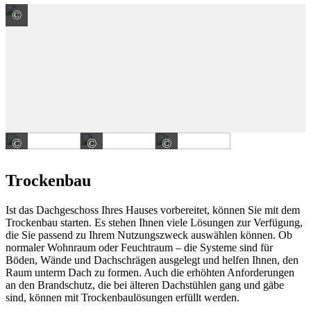
©
SAINT-GOBAIN ISOVER G+H AG
©
©
©
SAINT-GOBAIN ISOVER G+H AG
VELUX Deutschland GmbH
Roto Frank DST Vertrie
Trockenbau
Ist das Dachgeschoss Ihres Hauses vorbereitet, können Sie mit dem
Trockenbau starten. Es stehen Ihnen viele Lösungen zur Verfügung,
die Sie passend zu Ihrem Nutzungszweck auswählen können. Ob
normaler Wohnraum oder Feuchtraum – die Systeme sind für
Böden, Wände und Dachschrägen ausgelegt und helfen Ihnen, den
Raum unterm Dach zu formen. Auch die erhöhten Anforderungen
an den Brandschutz, die bei älteren Dachstühlen gang und gäbe
sind, können mit Trockenbaulösungen erfüllt werden.