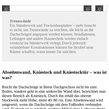
©
©
©
Knauf Gips
© schu
Trennwände
Ein Ständerwerk und Trockenbauplatten – mehr braucht
es nicht, um Trennwände zu errichten, die leicht an die
Dachschrägen angepasst werden können. Installationen,
Leitungen und andere Haustechnik werden einfach
versteckt im Ständerwerk verlegt. Durch jederzeit
veränderbare Konstruktionen können Sie flexibel neue
Räume schaffen, wann immer Sie möchten.
Abseitenwand, Kniestock und Kniestocktür – was ist
was?
Reicht die Dachschräge in Ihrem Dachgeschoss nicht bis zum
Boden, sondern geht in eine senkrechte Wand über, bezeichnet man
diesen Bereich als Kniestock. Durch ihn erhält das oberste
Stockwerk mehr Höhe, meist 40–80 cm. Eine Abseitenwand wird
umgesetzt, wenn die Dachschräge mit dem Fußboden verbunden
wird. Dadurch ist es möglich, niedrige Möbel ohne Luftraum direkt