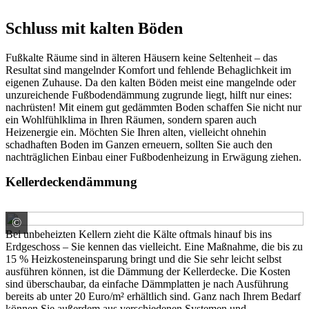
Schluss mit kalten Böden
Fußkalte Räume sind in älteren Häusern keine Seltenheit – das
Resultat sind mangelnder Komfort und fehlende Behaglichkeit im
eigenen Zuhause. Da den kalten Böden meist eine mangelnde oder
unzureichende Fußbodendämmung zugrunde liegt, hilft nur eines:
nachrüsten! Mit einem gut gedämmten Boden schaffen Sie nicht nur
ein Wohlfühlklima in Ihren Räumen, sondern sparen auch
Heizenergie ein. Möchten Sie Ihren alten, vielleicht ohnehin
schadhaften Boden im Ganzen erneuern, sollten Sie auch den
nachträglichen Einbau einer Fußbodenheizung in Erwägung ziehen.
Kellerdeckendämmung
©
Saint-Gobain Weber GmbH
Bei unbeheizten Kellern zieht die Kälte oftmals hinauf bis ins
Erdgeschoss – Sie kennen das vielleicht. Eine Maßnahme, die bis zu
15 % Heizkosteneinsparung bringt und die Sie sehr leicht selbst
ausführen können, ist die Dämmung der Kellerdecke. Die Kosten
sind überschaubar, da einfache Dämmplatten je nach Ausführung
bereits ab unter 20 Euro/m² erhältlich sind. Ganz nach Ihrem Bedarf
können Sie außerdem aus verschiedenen Systemen und