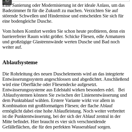
©
Blanke Systems GmbH & Co. KG
Eine Sanierung oder Modernisierung ist der ideale Anlass, um das
Badezimmer fit für die Zukunft zu machen. Verzichten Sie auf
störende Schwellen und Hindernisse und entscheiden Sie sich für
eine bodengleiche Dusche.
Vom hohen Komfort werden Sie schon heute profitieren, denn ein
barrierefreier Raum wirkt größer. Schicke Fliesen, edle Armaturen
und großzügige Glastrennwände werten Dusche und Bad noch
weiter auf.
Ablaufsysteme
Die Rohrleitung des neuen Duschelements wird an das integrierte
Entwässerungssystem angeschlossen und abgedichtet. Anschließend
wird eine Oberfläche oder Fliesendecke aufgesetzt.
Entwässerungssysteme aus Edelstahl wirken besonders edel. Bei
Ablaufsystemen können Sie zwischen der Linienentwässerung und
dem Punktablauf wählen. Erstere Variante wirkt vor allem in
Kombination mit großformatigen Fliesen; der flache Ablauf
ermöglicht dabei eine hohe Ablaufleistung. Noch weiter verbreitet
ist die Punktentwässerung, bei der sich der Ablauf zentral in der
Mitte befindet. Hier braucht es vier sich verschneidende
Gefälleflächen, die für den perfekten Wasserablauf sorgen.