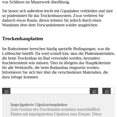
von Schlitzen im Mauerwerk überflüssig.
Sie lassen sich außerdem leicht mit Gipsplatten verkleiden und sind
so prädestiniert für das Trockenbausystem. Zwar verlieren Sie
dadurch etwas Raum, diesen können Sie jedoch durch einen
Wandsims über dem Vorwandelement wieder ausgleichen.
Trockenbauplatten
Im Badezimmer herrschen häufig spezielle Bedingungen, was die
Luftfeuchte betrifft. Da wird schnell klar, dass die Plattenmaterialien,
die beim Trockenbau im Bad verwendet werden, besonders
feuchteresistent sein müssen. Dies ist übrigens das Hauptkriterium
für alle Werkstoffe, die beim Badausbau eingesetzt werden.
Informieren Sie sich hier über die verschiedenen Materialien, die
dazu infrage kommen.
©
©
©
Saint-Gobain Rigips GmbH
Knauf
Imprägnierte Gipskartonplatten
Zum Ausbau des Feuchtraums kommen ausschließlich
Platten mit imprägniertem Gipskern zum Einsatz. Diese