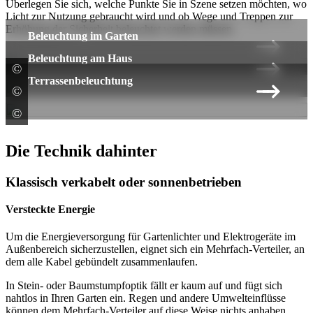
Überlegen Sie sich, welche Punkte Sie in Szene setzen möchten, wo
Licht zur Nutzung gebraucht wird und ob Wege und Treppen zur
Erhöhung der Sicherheit beleuchtet werden müssen.
Beleuchtung im Garten
Beleuchtung am Haus
©
Lightpro
Terrassenbeleuchtung
©
LEDVANCE GmbH
©
in-lite design bv
Die Technik dahinter
Klassisch verkabelt oder sonnenbetrieben
Versteckte Energie
Um die Energieversorgung für Gartenlichter und Elektrogeräte im
Außenbereich sicherzustellen, eignet sich ein Mehrfach-Verteiler, an
dem alle Kabel gebündelt zusammenlaufen.
In Stein- oder Baumstumpfoptik fällt er kaum auf und fügt sich
nahtlos in Ihren Garten ein. Regen und andere Umwelteinflüsse
können dem Mehrfach-Verteiler auf diese Weise nichts anhaben.