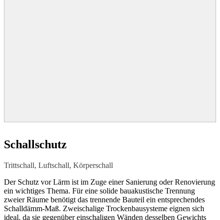
Entscheidendes Qualitätskriterium ist die absolute
Schallschutz
Streifenfreiheit auch bei hohem Lichteinfall; gerade wenn
große Fenster oder eine gezielte Beleuchtung vorhanden
sind. Glatte-Wand-Systeme sorgen mit aufeinander
Trittschall, Luftschall, Körperschall
abgestimmten Produkten dafür, dass das Projekt zum
Erfolg wird. Der Glättegrad wird in die Qualitätsstufen
Der Schutz vor Lärm ist im Zuge einer Sanierung oder Renovierung
Q1–Q4 eingeteilt.
ein wichtiges Thema. Für eine solide bauakustische Trennung
zweier Räume benötigt das trennende Bauteil ein entsprechendes
Schalldämm-Maß. Zweischalige Trockenbausysteme eignen sich
ideal, da sie gegenüber einschaligen Wänden desselben Gewichts