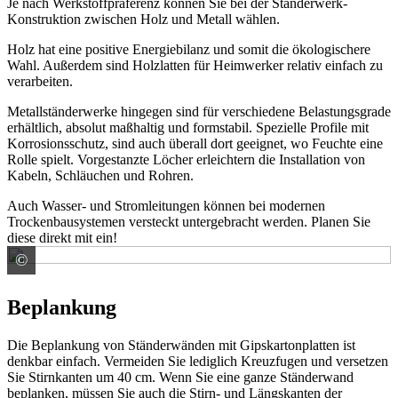
Je nach Werkstoffpräferenz können Sie bei der Ständerwerk-
Konstruktion zwischen Holz und Metall wählen.
Holz hat eine positive Energiebilanz und somit die ökologischere
Wahl. Außerdem sind Holzlatten für Heimwerker relativ einfach zu
verarbeiten.
Metallständerwerke hingegen sind für verschiedene Belastungsgrade
erhältlich, absolut maßhaltig und formstabil. Spezielle Profile mit
Korrosionsschutz, sind auch überall dort geeignet, wo Feuchte eine
Rolle spielt. Vorgestanzte Löcher erleichtern die Installation von
Kabeln, Schläuchen und Rohren.
Auch Wasser- und Stromleitungen können bei modernen
Trockenbausystemen versteckt untergebracht werden. Planen Sie
diese direkt mit ein!
©
Fabian Linden
Beplankung
Die Beplankung von Ständerwänden mit Gipskartonplatten ist
denkbar einfach. Vermeiden Sie lediglich Kreuzfugen und versetzen
Sie Stirnkanten um 40 cm. Wenn Sie eine ganze Ständerwand
beplanken, müssen Sie auch die Stirn- und Längskanten der