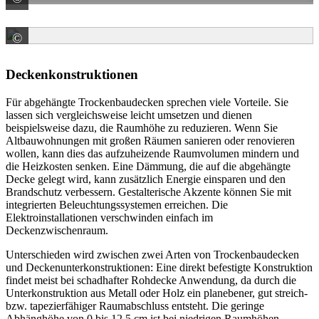
©
Saint-Gobain Rigips GmbH, Düsseldorf
Deckenkonstruktionen
Für abgehängte Trockenbaudecken sprechen viele Vorteile. Sie
lassen sich vergleichsweise leicht umsetzen und dienen
beispielsweise dazu, die Raumhöhe zu reduzieren. Wenn Sie
Altbauwohnungen mit großen Räumen sanieren oder renovieren
wollen, kann dies das aufzuheizende Raumvolumen mindern und
die Heizkosten senken. Eine Dämmung, die auf die abgehängte
Decke gelegt wird, kann zusätzlich Energie einsparen und den
Brandschutz verbessern. Gestalterische Akzente können Sie mit
integrierten Beleuchtungssystemen erreichen. Die
Elektroinstallationen verschwinden einfach im
Deckenzwischenraum.
Unterschieden wird zwischen zwei Arten von Trockenbaudecken
und Deckenunterkonstruktionen: Eine direkt befestigte Konstruktion
findet meist bei schadhafter Rohdecke Anwendung, da durch die
Unterkonstruktion aus Metall oder Holz ein planebener, gut streich-
bzw. tapezierfähiger Raumabschluss entsteht. Die geringe
Abhänghöhe von 0 bis 12,5 cm ist bei niedrigen Raumhöhen