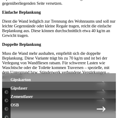
gegenüberliegenden Seite versetzen.
Einfache Beplankung
Dient die Wand lediglich zur Trennung des Wohnraums und soll nur
leichte Gegenstände oder kleine Regale tragen, reicht die einfache
Beplankung aus. Diese können durchschnittlich etwa 40 kg/m an
Gewicht tragen.
Doppelte Beplankung
Muss die Wand mehr aushalten, empfiehlt sich die doppelte
Beplankung. Diese Variante trägt bis zu 70 kg/m und ist bei der
Verlegung von Wandfliesen ratsam. Für schwerere Lasten wie
Waschtische oder die Toilette kommen Traversen – spezielle, mit
dem Untergrund bzw. Ständerwerk verbundene Verstärkungen –
zum Einsatz.
Gipskarton
Gipsfaser
©
Knauf Gips
Zementfaser
©
Saint-Gobain Rigips GmbH
OSB
©
Saint-Gobain Rigips GmbH
©
Sonae Arauco Deutschland GmbH