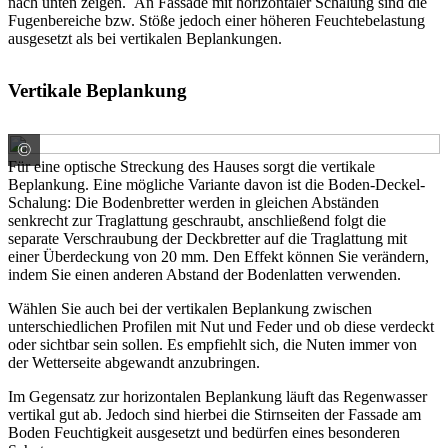
nach unten zeigen. An Fassade mit horizontaler Schalung sind die
Fugenbereiche bzw. Stöße jedoch einer höheren Feuchtebelastung
ausgesetzt als bei vertikalen Beplankungen.
Vertikale Beplankung
©
häussermann GmbH & Co. KG
Für eine optische Streckung des Hauses sorgt die vertikale
Beplankung. Eine mögliche Variante davon ist die Boden-Deckel-
Schalung: Die Bodenbretter werden in gleichen Abständen
senkrecht zur Traglattung geschraubt, anschließend folgt die
separate Verschraubung der Deckbretter auf die Traglattung mit
einer Überdeckung von 20 mm. Den Effekt können Sie verändern,
indem Sie einen anderen Abstand der Bodenlatten verwenden.
Wählen Sie auch bei der vertikalen Beplankung zwischen
unterschiedlichen Profilen mit Nut und Feder und ob diese verdeckt
oder sichtbar sein sollen. Es empfiehlt sich, die Nuten immer von
der Wetterseite abgewandt anzubringen.
Im Gegensatz zur horizontalen Beplankung läuft das Regenwasser
vertikal gut ab. Jedoch sind hierbei die Stirnseiten der Fassade am
Boden Feuchtigkeit ausgesetzt und bedürfen eines besonderen