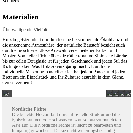
Schutzes.
Materialien
Überwältigende Vielfalt
Holz begeistert nicht nur durch seine hervorragende Ökobilanz und
die angenehme Atmosphäre, der natürliche Baustoff besticht auch
durch eine schier endlose Auswahl verschiedener Farben und
Muster. Von heller Fichte über die rötlich-braune Sibirische Lärche
bis zur edlen Douglasie ist für jeden Geschmack und jeden Stil das
Richtige dabei. Was Holz so einzigartig macht: Durch die
individuelle Maserung handelt es sich bei jedem Paneel und jedem
Brett um ein Einzelstück und Ihr Zuhause erstrahlt in dem Glanz,
den es verdient!
©
©
©
©
©
häussermann GmbH & Co. KG
häu
h
Nordische Fichte
Die beliebte Holzart fällt durch ihre helle Struktur und die
typisch braunen oder schwarzen bzw. schwarzumrandeten
Äste auf. Die Nordische Fichte ist leicht zu bearbeiten und
feinjährig gewachsen. Da sie nicht witterungsbeständig