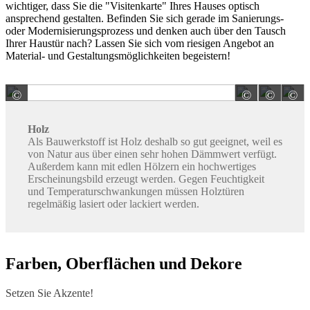
wichtiger, dass Sie die "Visitenkarte" Ihres Hauses optisch
ansprechend gestalten. Befinden Sie sich gerade im Sanierungs-
oder Modernisierungsprozess und denken auch über den Tausch
Ihrer Haustür nach? Lassen Sie sich vom riesigen Angebot an
Material- und Gestaltungsmöglichkeiten begeistern!
©
©
©
©
Kneer GmbH Kunststoff-Fenster und Türen
HBI Ho
H
Holz
Als Bauwerkstoff ist Holz deshalb so gut geeignet, weil es
von Natur aus über einen sehr hohen Dämmwert verfügt.
Außerdem kann mit edlen Hölzern ein hochwertiges
Erscheinungsbild erzeugt werden. Gegen Feuchtigkeit
und Temperaturschwankungen müssen Holztüren
regelmäßig lasiert oder lackiert werden.
Farben, Oberflächen und Dekore
Setzen Sie Akzente!