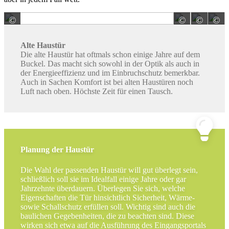
©
©
©
©
HÖRMANN KG Verkaufsgesellschaft
HÖRMAN
H
Alte Haustür
Die alte Haustür hat oftmals schon einige Jahre auf dem
Buckel. Das macht sich sowohl in der Optik als auch in
der Energieeffizienz und im Einbruchschutz bemerkbar.
Auch in Sachen Komfort ist bei alten Haustüren noch
Luft nach oben. Höchste Zeit für einen Tausch.
Planung der Haustür
Die Wahl der passenden Haustür will gut überlegt sein,
schließlich soll sie im Idealfall einige Jahre oder gar
Jahrzehnte überdauern. Überlegen Sie sich, welche
Eigenschaften die Tür hinsichtlich Sicherheit, Wärme-
sowie Schallschutz erfüllen soll. Wichtig sind auch die
baulichen Gegebenheiten, die zu beachten sind. Diese
wirken sich etwa auf die Ausführung des Eingangsportals