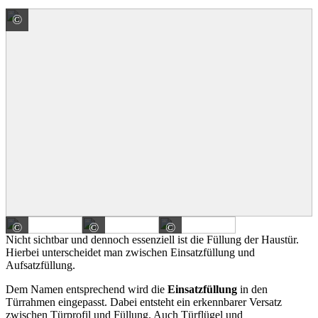
©
WIRUS Fenster GmbH & Co. KG
©
©
©
WIRUS Fenster GmbH & Co. KG
WIRUS Fenster GmbH & Co. KG
WIRUS Fenster GmbH &
Einsatzfüllung
Nicht sichtbar und dennoch essenziell ist die Füllung der Haustür.
Hierbei unterscheidet man zwischen Einsatzfüllung und
Aufsatzfüllung.
Dem Namen entsprechend wird die
Einsatzfüllung
in den
Türrahmen eingepasst. Dabei entsteht ein erkennbarer Versatz
zwischen Türprofil und Füllung. Auch Türflügel und