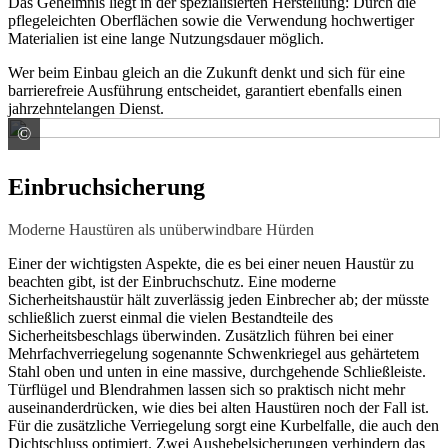
Das Geheimnis liegt in der spezialisierten Herstellung: Durch die
pflegeleichten Oberflächen sowie die Verwendung hochwertiger
Materialien ist eine lange Nutzungsdauer möglich.
Wer beim Einbau gleich an die Zukunft denkt und sich für eine
barrierefreie Ausführung entscheidet, garantiert ebenfalls einen
jahrzehntelangen Dienst.
©
WIRUS Fenster GmbH & Co. KG
Einbruchsicherung
Moderne Haustüren als unüberwindbare Hürden
Einer der wichtigsten Aspekte, die es bei einer neuen Haustür zu
beachten gibt, ist der Einbruchschutz. Eine moderne
Sicherheitshaustür hält zuverlässig jeden Einbrecher ab; der müsste
schließlich zuerst einmal die vielen Bestandteile des
Sicherheitsbeschlags überwinden. Zusätzlich führen bei einer
Mehrfachverriegelung sogenannte Schwenkriegel aus gehärtetem
Stahl oben und unten in eine massive, durchgehende Schließleiste.
Türflügel und Blendrahmen lassen sich so praktisch nicht mehr
auseinanderdrücken, wie dies bei alten Haustüren noch der Fall ist.
Für die zusätzliche Verriegelung sorgt eine Kurbelfalle, die auch den
Dichtschluss optimiert. Zwei Aushebelsicherungen verhindern das