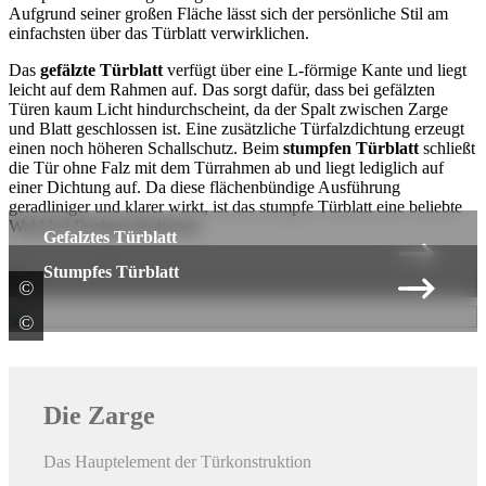
Aufgrund seiner großen Fläche lässt sich der persönliche Stil am
einfachsten über das Türblatt verwirklichen.
Das
gefälzte Türblatt
verfügt über eine L-förmige Kante und liegt
leicht auf dem Rahmen auf. Das sorgt dafür, dass bei gefälzten
Türen kaum Licht hindurchscheint, da der Spalt zwischen Zarge
und Blatt geschlossen ist. Eine zusätzliche Türfalzdichtung erzeugt
einen noch höheren Schallschutz. Beim
stumpfen Türblatt
schließt
die Tür ohne Falz mit dem Türrahmen ab und liegt lediglich auf
einer Dichtung auf. Da diese flächenbündige Ausführung
geradliniger und klarer wirkt, ist das stumpfe Türblatt eine beliebte
Wahl bei Designorientierten.
Gefalztes Türblatt
Stumpfes Türblatt
©
JELD-WEN Deutschland GmbH & Co. KG
©
JELD-WEN Deutschland GmbH & Co. KG
Die Zarge
Das Hauptelement der Türkonstruktion